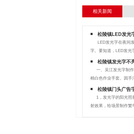
相关新闻
松陵镇LED发光
LED发光字在夜间
字。要知道，LED发
上冲击力很强，色彩和
松陵镇发光字不
字大气，无论是白天还
一、吴江发光字制作
棉白色作业手套。因手
旧变色，失去原某些美
松陵镇门头广告
上。轻拿、平起、平挂
1，发光字的阳光照
射效果，给场景制作繁
忽暗能产生一类动态的
策划内容计划应做到简