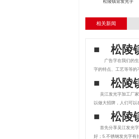
松陵镇背发光字
相关新闻
松陵
广告字在我们的生
字的特点、工艺等等的
头字，材料由有机玻璃
松陵
应用于室内，企业或专
吴江发光字加工厂家
以做大招牌，人们可以
的招牌上，选择成都的
松陵
上制作招牌人物的蕞佳
首先分享吴江发光字
好；5.不锈钢发光字