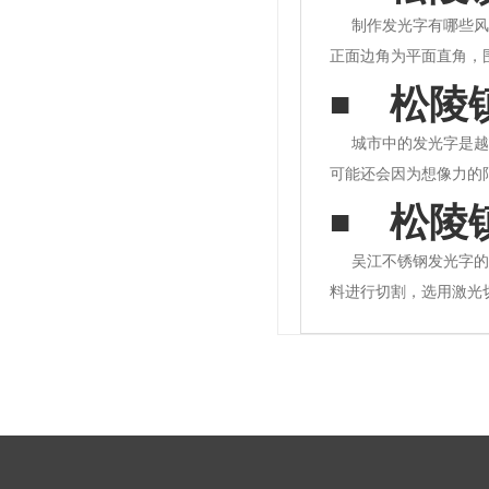
制作发光字有哪些风
正面边角为平面直角，
板颜色而选用不同的颜
松陵
的3mm厚亚克力资料
城市中的发光字是越
可能还会因为想像力的
装发光字。一是招牌上
松陵
上使用。许多单位为了
吴江不锈钢发光字的
料进行切割，选用激光
此需要对焊接的地方进
位焊接，不然会影响金