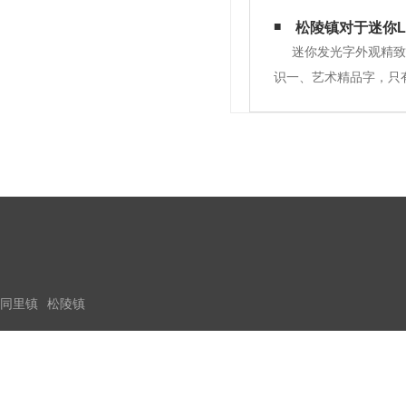
旧变色，失去原某些美
松陵镇对于迷你L
上。轻拿、平起、平挂
迷你发光字外观精致
识一、艺术精品字，只
四、色彩充分：各种颜色
同里镇
松陵镇